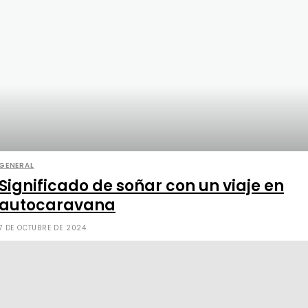
GENERAL
Significado de soñar con un viaje en
autocaravana
7 DE OCTUBRE DE 2024