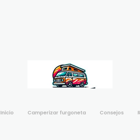
Inicio
Camperizar furgoneta
Consejos