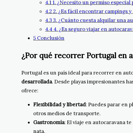
4.1
1. ¿Necesito un permiso especial
4.2
2. ¿Es fácil encontrar campings y
4.3
3. ¿Cuánto cuesta alquilar una a
4.4
4. ¿Es seguro viajar en autocara
5
Conclusión
¿Por qué recorrer Portugal en 
Portugal es un país ideal para recorrer en au
desarrollada
. Desde playas impresionantes ha
ofrece:
Flexibilidad y libertad
: Puedes parar en p
otros medios de transporte.
Gastronomía
: El viaje en autocaravana t
nata.