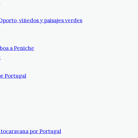
:
 Oporto, viñedos y paisajes verdes
:
sboa a Peniche
:
or Portugal
utocaravana por Portugal