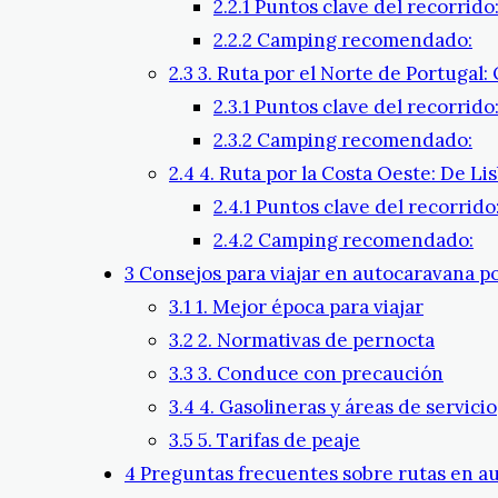
2.2.1
Puntos clave del recorrido
2.2.2
Camping recomendado:
2.3
3. Ruta por el Norte de Portugal:
2.3.1
Puntos clave del recorrido
2.3.2
Camping recomendado:
2.4
4. Ruta por la Costa Oeste: De Li
2.4.1
Puntos clave del recorrido
2.4.2
Camping recomendado:
3
Consejos para viajar en autocaravana p
3.1
1. Mejor época para viajar
3.2
2. Normativas de pernocta
3.3
3. Conduce con precaución
3.4
4. Gasolineras y áreas de servicio
3.5
5. Tarifas de peaje
4
Preguntas frecuentes sobre rutas en a