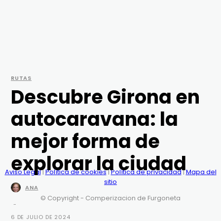
RUTAS
Descubre Girona en
autocaravana: la
mejor forma de
explorar la ciudad
Aviso Legal
|
Política de cookies
|
Política de privacidad
|
Mapa del
sitio
ANA
© Copyright - Comperizacion de Furgoneta
-
6 DE JULIO DE 2024