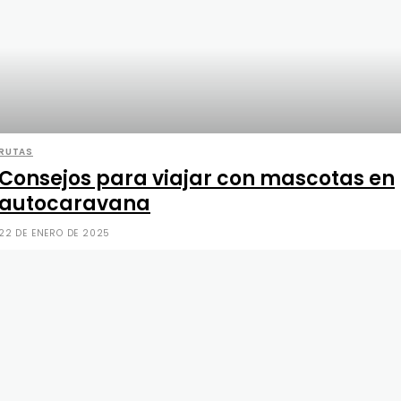
RUTAS
Consejos para viajar con mascotas en
autocaravana
22 DE ENERO DE 2025