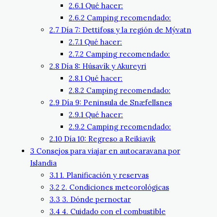
2.6.1
Qué hacer:
2.6.2
Camping recomendado:
2.7
Día 7: Dettifoss y la región de Mývatn
2.7.1
Qué hacer:
2.7.2
Camping recomendado:
2.8
Día 8: Húsavík y Akureyri
2.8.1
Qué hacer:
2.8.2
Camping recomendado:
2.9
Día 9: Peninsula de Snæfellsnes
2.9.1
Qué hacer:
2.9.2
Camping recomendado:
2.10
Día 10: Regreso a Reikiavik
3
Consejos para viajar en autocaravana por
Islandia
3.1
1. Planificación y reservas
3.2
2. Condiciones meteorológicas
3.3
3. Dónde pernoctar
3.4
4. Cuidado con el combustible